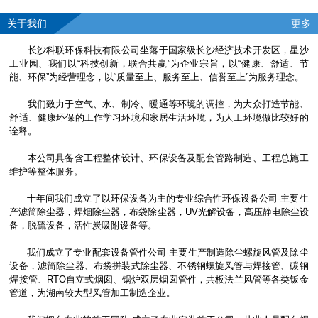
关于我们
更多
长沙科联环保科技有限公司坐落于国家级长沙经济技术开发区，星沙
工业园、我们以“科技创新，联合共赢”为企业宗旨，以“健康、舒适、节
能、环保”为经营理念，以“质量至上、服务至上、信誉至上”为服务理念。
我们致力于空气、水、制冷、暖通等环境的调控，为大众打造节能、
舒适、健康环保的工作学习环境和家居生活环境，为人工环境做比较好的
诠释。
本公司具备含工程整体设计、环保设备及配套管路制造、工程总施工
维护等整体服务。
十年间我们成立了以环保设备为主的专业综合性环保设备公司-主要生
产滤筒除尘器，焊烟除尘器，布袋除尘器，UV光解设备，高压静电除尘设
备，脱硫设备，活性炭吸附设备等。
我们成立了专业配套设备管件公司-主要生产制造除尘螺旋风管及除尘
设备，滤筒除尘器、布袋拼装式除尘器、不锈钢螺旋风管与焊接管、碳钢
焊接管、RTO自立式烟囱、锅炉双层烟囱管件，共板法兰风管等各类钣金
管道，为湖南较大型风管加工制造企业。