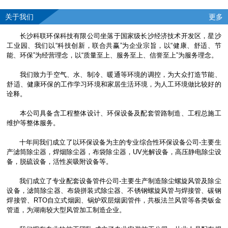
关于我们
更多
长沙科联环保科技有限公司坐落于国家级长沙经济技术开发区，星沙
工业园、我们以“科技创新，联合共赢”为企业宗旨，以“健康、舒适、节
能、环保”为经营理念，以“质量至上、服务至上、信誉至上”为服务理念。
我们致力于空气、水、制冷、暖通等环境的调控，为大众打造节能、
舒适、健康环保的工作学习环境和家居生活环境，为人工环境做比较好的
诠释。
本公司具备含工程整体设计、环保设备及配套管路制造、工程总施工
维护等整体服务。
十年间我们成立了以环保设备为主的专业综合性环保设备公司-主要生
产滤筒除尘器，焊烟除尘器，布袋除尘器，UV光解设备，高压静电除尘设
备，脱硫设备，活性炭吸附设备等。
我们成立了专业配套设备管件公司-主要生产制造除尘螺旋风管及除尘
设备，滤筒除尘器、布袋拼装式除尘器、不锈钢螺旋风管与焊接管、碳钢
焊接管、RTO自立式烟囱、锅炉双层烟囱管件，共板法兰风管等各类钣金
管道，为湖南较大型风管加工制造企业。